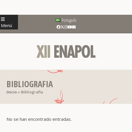
Skip
Português
to
Menú
Facebook
Twitter
Instagram
YouTube
Correo
content
electrónico
BIBLIOGRAFIA
Inicio
»
Bibliografia
No se han encontrado entradas.