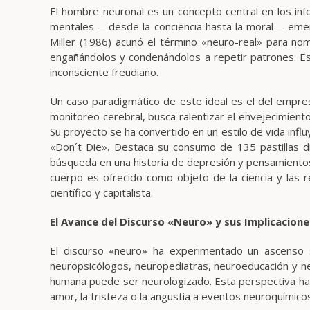
El hombre neuronal es un concepto central en los in
mentales —desde la conciencia hasta la moral— emerge
Miller (1986) acuñó el término «neuro-real» para no
engañándolos y condenándolos a repetir patrones. Est
inconsciente freudiano.
Un caso paradigmático de este ideal es el del empres
monitoreo cerebral, busca ralentizar el envejecimient
Su proyecto se ha convertido en un estilo de vida inf
«Don´t Die». Destaca su consumo de 135 pastillas di
búsqueda en una historia de depresión y pensamientos
cuerpo es ofrecido como objeto de la ciencia y las r
científico y capitalista.
El Avance del Discurso «Neuro» y sus Implicacione
El discurso «neuro» ha experimentado un ascenso s
neuropsicólogos, neuropediatras, neuroeducación y ne
humana puede ser neurologizado. Esta perspectiva ha
amor, la tristeza o la angustia a eventos neuroquímic