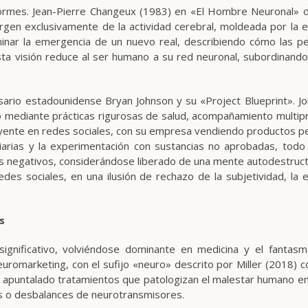
formes. Jean-Pierre Changeux (1983) en «El Hombre Neuronal» 
n exclusivamente de la actividad cerebral, moldeada por la exp
minar la emergencia de un nuevo real, describiendo cómo las p
a visión reduce al ser humano a su red neuronal, subordinando o 
ario estadounidense Bryan Johnson y su «Project Blueprint». Joh
o mediante prácticas rigurosas de salud, acompañamiento multipr
luyente en redes sociales, con su empresa vendiendo productos per
arias y la experimentación con sustancias no aprobadas, todo e
 negativos, considerándose liberado de una mente autodestructiva
edes sociales, en una ilusión de rechazo de la subjetividad, la
s
ignificativo, volviéndose dominante en medicina y el fantasm
uromarketing, con el sufijo «neuro» descrito por Miller (2018) c
 apuntalado tratamientos que patologizan el malestar humano e
os o desbalances de neurotransmisores.