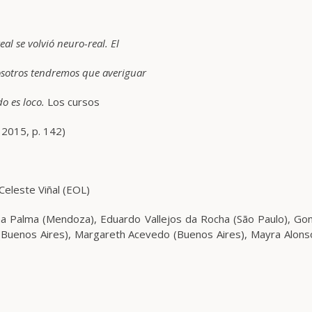
eal se volvió neuro-real. El
osotros tendremos que averiguar
o es loco.
Los cursos
, 2015, p. 142)
Celeste Viñal (EOL)
ana Palma (Mendoza), Eduardo Vallejos da Rocha (São Paulo), Go
is (Buenos Aires), Margareth Acevedo (Buenos Aires), Mayra Alons