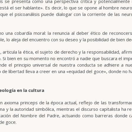
is se presenta como una perspectiva crítica y potencialmente 
 está el ser hablante». Es decir, lo que se opone al hombre neuro
que el psicoanálisis puede dialogar con la corriente de las neur
mo una cobardía moral: la renuncia al deber ético de reconocerse
le, lo aleja del encuentro con su deseo y la posibilidad de bien d
», articula la ética, el sujeto de derecho y la responsabilidad, af
o. Si bien en su momento no encontró a nadie que buscara el imp
de el principio universal de nuestra conducta se adhiere a nue
 de libertad lleva a creer en una «equidad del goce», donde no h
eología en la cultura
 axioma princeps de la época actual, reflejo de las transformacio
a y la autoridad simbólica, mientras el discurso capitalista ha re
alización del Nombre del Padre, actuando como barreras donde 
 de goce.