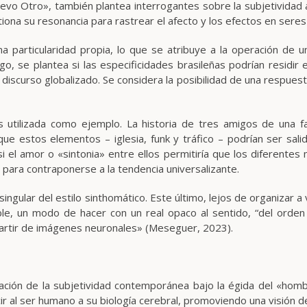
Nuevo Otro», también plantea interrogantes sobre la subjetividad a
tiona su resonancia para rastrear el afecto y los efectos en ser
 particularidad propia, lo que se atribuye a la operación de uni
rgo, se plantea si las especificidades brasileñas podrían residir
 discurso globalizado. Se considera la posibilidad de una respuesta
 utilizada como ejemplo. La historia de tres amigos de una fave
e que estos elementos – iglesia, funk y tráfico – podrían ser sali
i el amor o «sintonia» entre ellos permitiría que los diferentes
 para contraponerse a la tendencia universalizante.
singular del estilo sinthomático. Este último, lejos de organizar a
e, un modo de hacer con un real opaco al sentido, “del orden d
 partir de imágenes neuronales» (Meseguer, 2023).
ración de la subjetividad contemporánea bajo la égida del «homb
ucir al ser humano a su biología cerebral, promoviendo una visión 