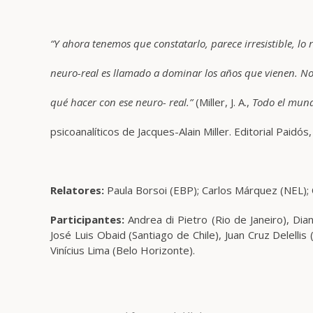
“Y ahora tenemos que constatarlo, parece irresistible, lo r
neuro-real es llamado a dominar los años que vienen. N
qué hacer con ese neuro- real.”
(Miller, J. A.,
Todo el mund
psicoanalíticos de Jacques-Alain Miller. Editorial Paidós
Relatores
:
Paula Borsoi (EBP); Carlos Márquez (NEL); 
Participantes:
Andrea di Pietro (Rio de Janeiro), Di
José Luis Obaid (Santiago de Chile), Juan Cruz Delell
Vinícius Lima (Belo Horizonte).