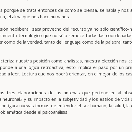
s porque se trata entonces de como se piensa, se habla y nos
mana, el alma que nos hace humanos.
sión neoliberal, saca provecho del recurso ya no sólo científico-
amento tecnológico que no sólo remece todas las coordenadas 
 como de la verdad, tanto del lenguaje como de la palabra, tanto 
teriza nuestra posición como analistas, nuestra elección nos co
responde a una lógica retroactiva, esto implica el paso por un p
idad a leer. Lectura que nos podrá orientar, en el mejor de los ca
 las tres elaboraciones de las antenas que pertenecen al ob
 neuronal» y su impacto en la subjetividad y los estilos de vi
, configura nuevas formas de entender el ser humano, la salud, la
oblemática desde el psicoanálisis.