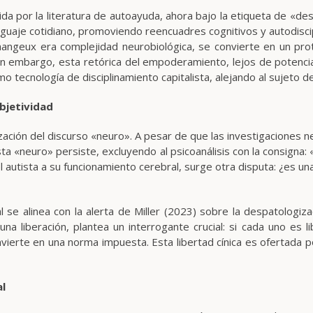
da por la literatura de autoayuda, ahora bajo la etiqueta de «des
guaje cotidiano, promoviendo reencuadres cognitivos y autodiscip
angeux era complejidad neurobiológica, se convierte en un prot
in embargo, esta retórica del empoderamiento, lejos de potencia
 tecnología de disciplinamiento capitalista, alejando al sujeto d
bjetividad
zación del discurso «neuro». A pesar de que las investigaciones neu
ta «neuro» persiste, excluyendo al psicoanálisis con la consigna:
l autista a su funcionamiento cerebral, surge otra disputa: ¿es 
se alinea con la alerta de Miller (2023) sobre la despatologiza
na liberación, plantea un interrogante crucial: si cada uno es li
nvierte en una norma impuesta. Esta libertad cínica es ofertada po
al