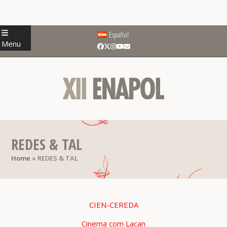
Skip
Español
to
Menu
Facebook
Twitter
Instagram
YouTube
Email
content
REDES & TAL
Home
»
REDES & TAL
CIEN-CEREDA
Cinema com Lacan