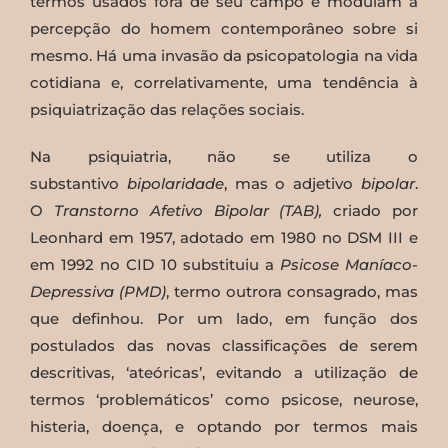
termos usados fora de seu campo e modulam a
percepção do homem contemporâneo sobre si
mesmo. Há uma invasão da psicopatologia na vida
cotidiana e, correlativamente, uma tendência à
psiquiatrização das relações sociais.
Na psiquiatria, não se utiliza o
substantivo
bipolaridade
, mas o adjetivo
bipolar
.
O
Transtorno Afetivo Bipolar (TAB),
criado por
Leonhard em 1957, adotado em 1980 no DSM III e
em 1992 no CID 10 substituiu a
Psicose Maníaco-
Depressiva (PMD)
, termo outrora consagrado, mas
que definhou. Por um lado, em função dos
postulados das novas classificações de serem
descritivas, ‘ateóricas’, evitando a utilização de
termos ‘problemáticos’ como psicose, neurose,
histeria, doença, e optando por termos mais