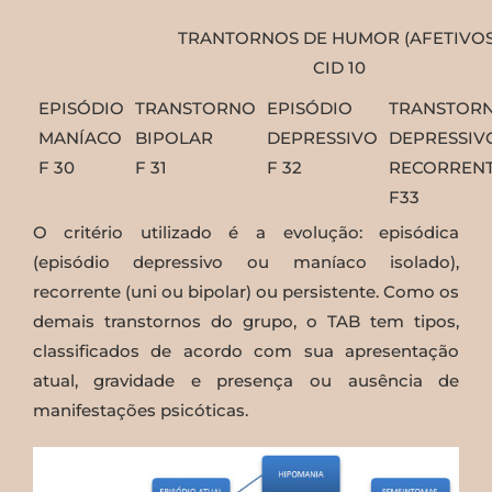
TRANTORNOS DE HUMOR (AFETIVOS
CID 10
EPISÓDIO
TRANSTORNO
EPISÓDIO
TRANSTOR
MANÍACO
BIPOLAR
DEPRESSIVO
DEPRESSIV
F 30
F 31
F 32
RECORREN
F33
O critério utilizado é a evolução: episódica
(episódio depressivo ou maníaco isolado),
recorrente (uni ou bipolar) ou persistente. Como os
demais transtornos do grupo, o TAB tem tipos,
classificados de acordo com sua apresentação
atual, gravidade e presença ou ausência de
manifestações psicóticas.