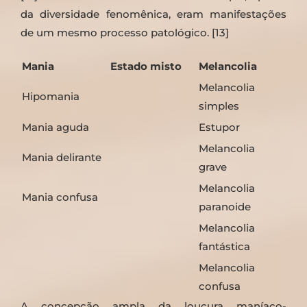
da diversidade fenomênica, eram manifestações
de um mesmo processo patológico. [13]
Mania
Estado misto
Melancolia
Melancolia
Hipomania
simples
Mania aguda
Estupor
Melancolia
Mania delirante
grave
Melancolia
Mania confusa
paranoide
Melancolia
fantástica
Melancolia
confusa
A concepção ampla da loucura maníaco-