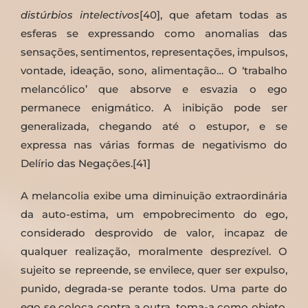
distúrbios intelectivos
[40], que afetam todas as
esferas se expressando como anomalias das
sensações, sentimentos, representações, impulsos,
vontade, ideação, sono, alimentação… O ‘trabalho
melancólico’ que absorve e esvazia o ego
permanece enigmático. A inibição pode ser
generalizada, chegando até o estupor, e se
expressa nas várias formas de negativismo do
Delírio das Negações.[41]
A melancolia exibe uma diminuição extraordinária
da auto-estima, um empobrecimento do ego,
considerado desprovido de valor, incapaz de
qualquer realização, moralmente desprezível. O
sujeito se repreende, se envilece, quer ser expulso,
punido, degrada-se perante todos. Uma parte do
ego se coloca contra a outra, toma-a como objeto,