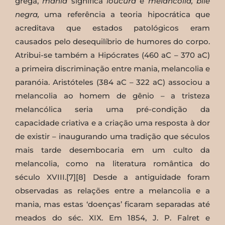
grega,
mania
significa
loucura
e
melancolia, bile
negra,
uma referência a teoria hipocrática que
acreditava que estados patológicos eram
causados pelo desequilíbrio de humores do corpo.
Atribui-se também a Hipócrates (460 aC – 370 aC)
a primeira discriminação entre mania, melancolia e
paranóia. Aristóteles (384 aC – 322 aC) associou a
melancolia ao homem de gênio – a tristeza
melancólica seria uma pré-condição da
capacidade criativa e a criação uma resposta à dor
de existir – inaugurando uma tradição que séculos
mais tarde desembocaria em um culto da
melancolia, como na literatura romântica do
século XVIII.[7][8] Desde a antiguidade foram
observadas as relações entre a melancolia e a
mania, mas estas ‘doenças’ ficaram separadas até
meados do séc. XIX. Em 1854, J. P. Falret e