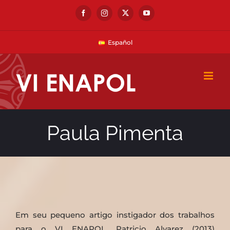
Skip
Facebook
Instagram
X
YouTube
to
content
Español
Paula Pimenta
Em seu pequeno artigo instigador dos trabalhos
para o VI ENAPOL, Patricio Alvarez (2013)