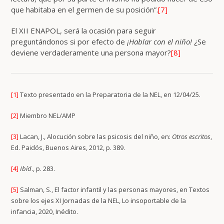
que habitaba en el germen de su posición”.
[7]
El XII ENAPOL, será la ocasión para seguir
preguntándonos si por efecto de
¡Hablar con el niño!
¿Se
deviene verdaderamente una persona mayor?
[8]
[1]
Texto presentado en la Preparatoria de la NEL, en 12/04/25.
[2]
Miembro NEL/AMP
[3]
Lacan, J., Alocución sobre las psicosis del niño, en:
Otros escritos
,
Ed. Paidós, Buenos Aires, 2012, p. 389.
[4]
Ibíd
., p. 283.
[5]
Salman, S., El factor infantil y las personas mayores, en Textos
sobre los ejes XI Jornadas de la NEL, Lo insoportable de la
infancia, 2020, Inédito.