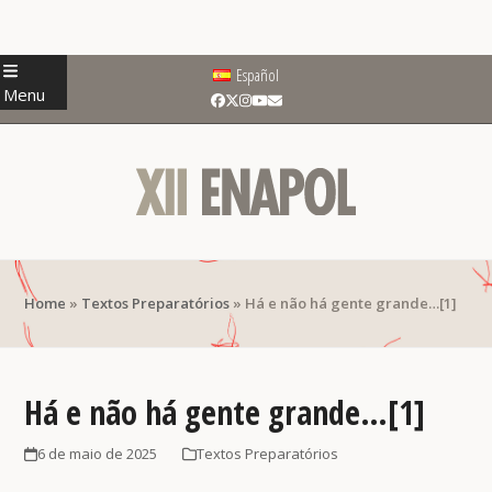
Skip
Español
to
Menu
Facebook
Twitter
Instagram
YouTube
Email
content
Home
»
Textos Preparatórios
»
Há e não há gente grande…[1]
Há e não há gente grande…
[1]
6 de maio de 2025
Textos Preparatórios