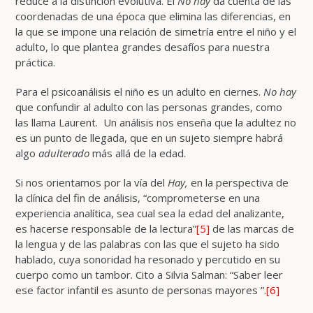
reduce a la distinción evolutiva. El
No hay
da cuenta de las
coordenadas de una época que elimina las diferencias, en
la que se impone una relación de simetría entre el niño y el
adulto, lo que plantea grandes desafíos para nuestra
práctica.
Para el psicoanálisis el niño es un adulto en ciernes.
No hay
que confundir al adulto con las personas grandes, como
las llama Laurent. Un análisis nos enseña que la adultez no
es un punto de llegada, que en un sujeto siempre habrá
algo
adulterado
más allá de la edad.
Si nos orientamos por la vía del
Hay,
en la perspectiva de
la clínica del fin de análisis, “comprometerse en una
experiencia analítica, sea cual sea la edad del analizante,
es hacerse responsable de la lectura”
[5]
de las marcas de
la lengua y de las palabras con las que el sujeto ha sido
hablado, cuya sonoridad ha resonado y percutido en su
cuerpo como un tambor. Cito a Silvia Salman: “Saber leer
ese factor infantil es asunto de personas mayores ”.
[6]