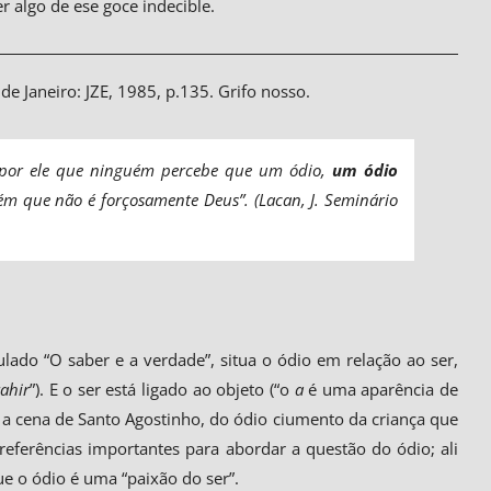
r algo de ese goce indecible.
o de Janeiro: JZE, 1985, p.135. Grifo nosso.
s por ele que ninguém percebe que um ódio,
um ódio
ém que não é forçosamente Deus”. (Lacan, J.
Seminário
ulado “O saber e a verdade”, situa o ódio em relação ao ser,
rahir
”). E o ser está ligado ao objeto (“o
a
é uma aparência de
 a cena de Santo Agostinho, do ódio ciumento da criança que
eferências importantes para abordar a questão do ódio; ali
e o ódio é uma “paixão do ser”.