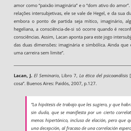
amor como “paixão imaginária” e o “dom ativo do amor”. A
relações intersubjetivas, ele se vale de Hegel, e da sua d
embora o ponto de partida seja mítico, imaginário, a
hegeliana, a consciência-de-si só ocorre quando é recon
consciências. Assim, Lacan aponta para este jogo intersub
das duas dimensões: imaginária e simbólica. Ainda que 
uma carreira sem limite”.
Lacan,
J.
El Seminario
, Libro 7,
La ética del psicoanálisis
[
cosa”. Buenos Aires: Paidós, 2007, p.127.
“
La hipótesis de trabajo que les sugiero, y que habr
sin duda, que se manifiesta por un cierto correlat
menos hipertónico, incluso de elación, pero que q
una decepción, al fracaso de una correlación espera