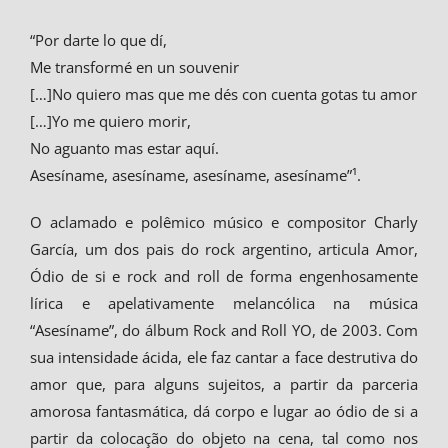
“Por darte lo que dí,
Me transformé en un souvenir
[…]No quiero mas que me dés con cuenta gotas tu amor
[…]Yo me quiero morir,
No aguanto mas estar aquí.
Asesíname, asesíname, asesíname, asesíname”¹.
O aclamado e polêmico músico e compositor Charly
García, um dos pais do rock argentino, articula Amor,
Ódio de si e rock and roll de forma engenhosamente
lírica e apelativamente melancólica na música
“Asesíname”, do álbum Rock and Roll YO, de 2003. Com
sua intensidade ácida, ele faz cantar a face destrutiva do
amor que, para alguns sujeitos, a partir da parceria
amorosa fantasmática, dá corpo e lugar ao ódio de si a
partir da colocação do objeto na cena, tal como nos