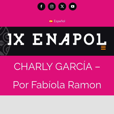
Skip
Facebook
Instagram
X
YouTube
to
content
Español
CHARLY GARCÍA –
Por Fabíola Ramon