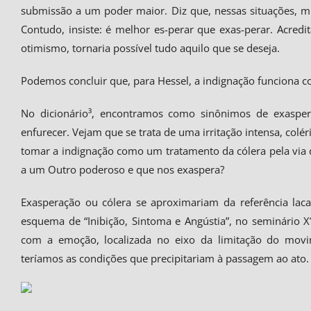
submissão a um poder maior. Diz que, nessas situações, mu
Contudo, insiste: é melhor es-perar que exas-perar. Acred
otimismo, tornaria possível tudo aquilo que se deseja.
Podemos concluir que, para Hessel, a indignação funciona 
No dicionário³, encontramos como sinônimos de exasperar:
enfurecer. Vejam que se trata de uma irritação intensa, co
tomar a indignação como um tratamento da cólera pela vi
a um Outro poderoso e que nos exaspera?
Exasperação ou cólera se aproximariam da referência la
esquema de “Inibição, Sintoma e Angústia”, no seminário 
com a emoção, localizada no eixo da limitação do mov
teríamos as condições que precipitariam à passagem ao ato.