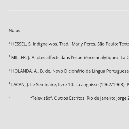
Notas
¹ HESSEL, S. Indignai-vos. Trad.: Marly Peres. São Paulo: Text
² MILLER, J.-A. «Les affects dans l’esperiénce analytique». La 
³ HOLANDA, A., B. de. Novo Dicionário da Lingua Portuguesa.
⁴ LACAN, J. Le Seminaire, livre 10: La angoisse (1962/1963). P
⁵ _________ “Televisão”. Outros Escritos. Rio de Janeiro: Jorge