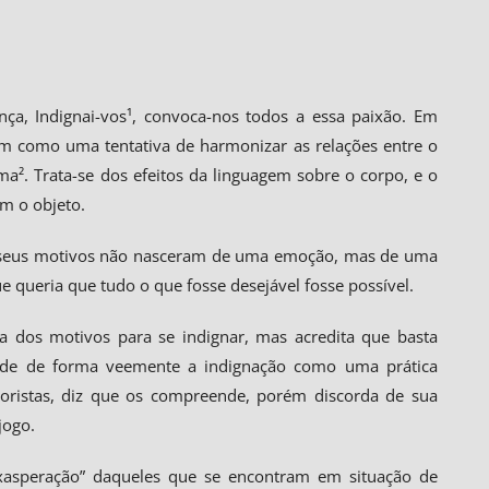
nça, Indignai-vos¹, convoca-nos todos a essa paixão. Em
am como uma tentativa de harmonizar as relações entre o
². Trata-se dos efeitos da linguagem sobre o corpo, e o
om o objeto.
ue seus motivos não nasceram de uma emoção, mas de uma
e queria que tudo o que fosse desejável fosse possível.
eza dos motivos para se indignar, mas acredita que basta
ende de forma veemente a indignação como uma prática
rroristas, diz que os compreende, porém discorda de sua
jogo.
“exasperação” daqueles que se encontram em situação de