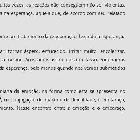
itas vezes, as reações não conseguem não ser violentas.
ita na esperança, aquela que, de acordo com seu relatado
como um tratamento da exasperação, levando à esperança.
 tornar áspero, enfurecido, irritar muito, encolerizar,
lérica mesmo. Arriscamos assim mais um passo. Poderíamos
a da esperança, pelo menos quando nos vemos submetidos
caniana da emoção, na forma como esta se apresenta no
X⁴, na conjugação do máximo de dificuldade, o embaraço,
imento. Nesse encontro entre a emoção e o embaraço,