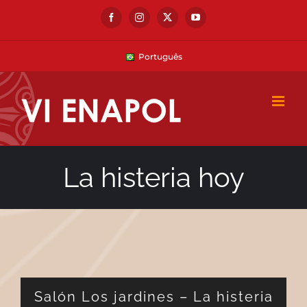
Skip
Facebook
Instagram
X
YouTube
to
content
Português
La histeria hoy
Salón Los jardines – La histeria