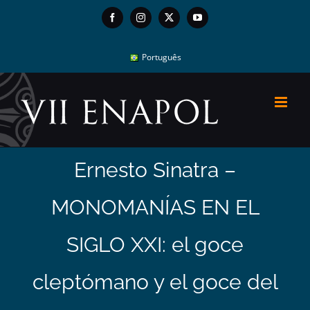
Skip
Facebook
Instagram
X
YouTube
to
content
Português
Ernesto Sinatra –
MONOMANÍAS EN EL
SIGLO XXI: el goce
cleptómano y el goce del