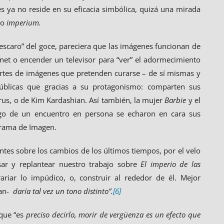
s ya no reside en su eficacia simbólica, quizá una mirada
co
imperium.
descaro” del goce, pareciera que las imágenes funcionan de
rnet o encender un televisor para “ver” el adormecimiento
artes de imágenes que pretenden curarse – de sí mismas y
úblicas que gracias a su protagonismo: comparten sus
yrus, o de Kim Kardashian. Así también, la mujer
Barbie
y el
uego de un encuentro en persona se echaron en cara sus
grama de Imagen.
ntes sobre los cambios de los últimos tiempos, por el velo
ar y replantear nuestro trabajo sobre
El imperio de las
ariar lo impúdico, o, construir al rededor de él. Mejor
an-
daría tal vez un tono distinto”.
[6]
 que “es
preciso decirlo, morir de vergüenza es un efecto que