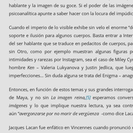
hablante y la imagen de su goce. Si el poder de las imágene
psicoanalítica apunte a saber hacer con la locura del impúdi
Cuando el imperio de lo visible exhibe sin velo el enorme “
soporte e ilusión para algunos cuerpos. Basta entrar a Inte
del ser hablante que se traduce en pedacitos de cuerpos, p
sin Otro, como por ejemplo muestran algunas figuras p
intimidades y rarezas por Instagram, sea el caso de Miley C
hombre
Ken
– Valeria Lukyanova y Justin Jedlica, que l
imperfecciones… Sin duda alguna se trata del Enigma – ana
Entonces, en función de estos temas y sus grandes interroga
de Maya, y no sin
La imagen reina,
[5]
esperamos convers
imágenes
y lo que implique nuestra lectura, ya sea contr
aún “
avergonzarse por no morir de vergüenza
-como dice Lac
Jacques Lacan fue enfático en Vincennes cuando pronunció