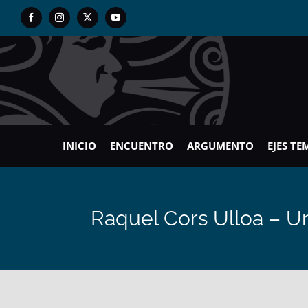
Skip
Facebook
Instagram
X
YouTube
to
content
INICIO
ENCUENTRO
ARGUMENTO
EJES TE
Raquel Cors Ulloa – Un