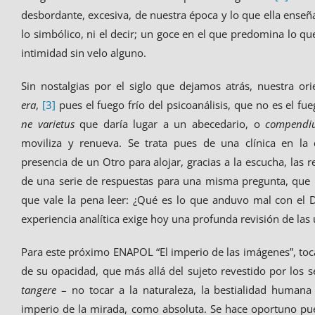
desbordante, excesiva, de nuestra época y lo que ella enseñ
lo simbólico, ni el decir; un goce en el que predomina lo qu
intimidad sin velo alguno.
Sin nostalgias por el siglo que dejamos atrás, nuestra or
era
,
[3]
pues el fuego frío del psicoanálisis, que no es el fue
ne varietus
que daría lugar a un abecedario, o
compend
moviliza y renueva. Se trata pues de una clínica en la qu
presencia de un Otro para alojar, gracias a la escucha, las
de una serie de respuestas para una misma pregunta, que 
que vale la pena leer: ¿Qué es lo que anduvo mal con el
experiencia analítica exige hoy una profunda revisión de las 
Para este próximo ENAPOL “El imperio de las imágenes”, toca 
de su opacidad, que más allá del sujeto revestido por los
tangere
– no tocar a la naturaleza, la bestialidad humana 
imperio de la mirada, como absoluta. Se hace oportuno pues