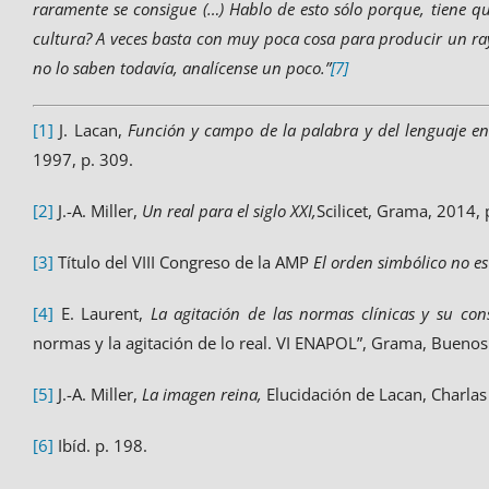
raramente se consigue (…) Hablo de esto sólo porque, tiene 
cultura? A veces basta con muy poca cosa para producir un ray
no lo saben todavía, analícense un poco.”
[7]
[1]
J. Lacan,
Función y campo de la palabra y del lenguaje en 
1997, p. 309.
[2]
J.-A. Miller,
Un real para el siglo XXI,
Scilicet, Grama, 2014, 
[3]
Título del VIII Congreso de la AMP
El orden simbólico no e
[4]
E. Laurent,
La agitación de las normas clínicas y su con
normas y la agitación de lo real. VI ENAPOL”, Grama, Buenos 
[5]
J.-A. Miller,
La imagen reina,
Elucidación de Lacan, Charlas
[6]
Ibíd. p. 198.