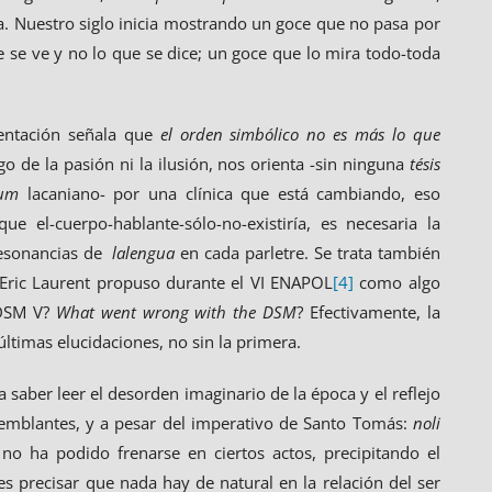
a. Nuestro siglo inicia mostrando un goce que no pasa por
e se ve y no lo que se dice; un goce que lo mira todo-toda
ientación señala que
el orden simbólico no es más lo que
go de la pasión ni la ilusión, nos orienta -sin ninguna
tésis
ium
lacaniano- por una clínica que está cambiando, eso
e el-cuerpo-hablante-sólo-no-existiría, es necesaria la
 resonancias de
lalengua
en cada parletre. Se trata también
Eric Laurent propuso durante el VI ENAPOL
[4]
como algo
 DSM V?
What went wrong with the DSM
? Efectivamente, la
últimas elucidaciones, no sin la primera.
saber leer el desorden imaginario de la época y el reflejo
 semblantes, y a pesar del imperativo de Santo Tomás:
noli
no ha podido frenarse en ciertos actos, precipitando el
 precisar que nada hay de natural en la relación del ser