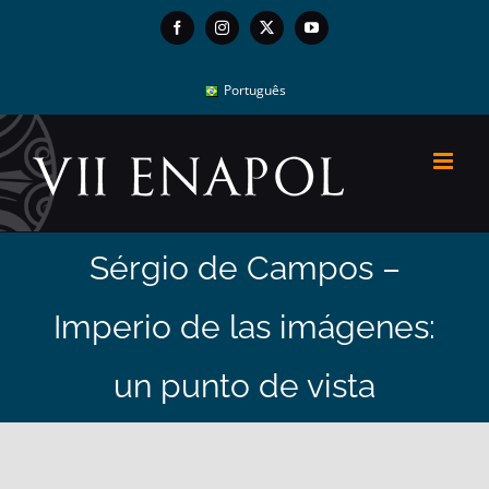
Skip
Facebook
Instagram
X
YouTube
to
content
Português
Sérgio de Campos –
Imperio de las imágenes:
un punto de vista