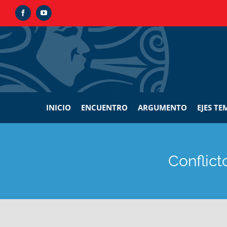
Skip
Facebook
YouTube
to
content
INICIO
ENCUENTRO
ARGUMENTO
EJES TE
Conflict