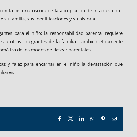
on la historia oscura de la apropiación de infantes en el
 su familia, sus identificaciones y su historia.
gantes para el niño; la responsabilidad parental requiere
s u otros integrantes de la familia. También éticamente
ntomática de los modos de desear parentales.
caz y falaz para encarnar en el niño la devastación que
liares.
Facebook
X
LinkedIn
WhatsApp
Pinterest
Email