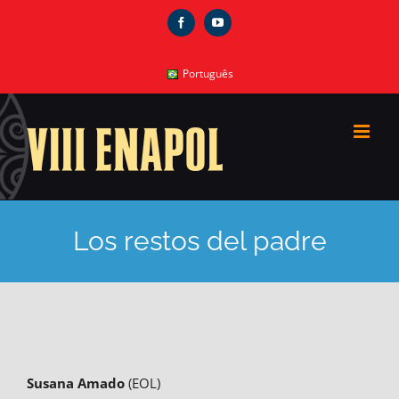
Skip
Facebook
YouTube
to
content
Português
Los restos del padre
Susana Amado
(EOL)