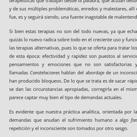
terapéuticas que trabajan desde la palabra, que actúan desd
y de sus múltiples problemáticas, enredos y malestares, allí
fue, es y seguirá siendo, una fuente inagotable de malentend
Si bien estas terapias no son del todo nuevas, ya que echa
quizás lo nuevo radica sobre todo en el creciente uso y func
las terapias alternativas, pues lo que se oferta para tratar lo
de esta época: efectividad y rapidez son puestos al servic
pensamientos y emociones que no son satisfactorias 
llamadas
Constelaciones
hablan del abordaje de un inconsci
han producido bloqueos. De lo que se trata es de sacar rápid
se dan las circunstancias apropiadas, corregirla en el 
parece captar muy bien el tipo de demandas actuales.
Es evidente que nuestra práctica analítica, orientada por
demandas que anudan el sufrimiento humano a algo
fam
repetición y el inconsciente son tomados por otro sesgo.