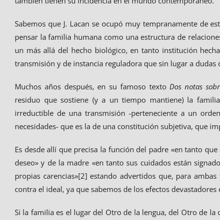
también tienen su incidencia en el mundo contemporáneo.
Sabemos que J. Lacan se ocupó muy tempranamente de esto
pensar la familia humana como una estructura de relacione
un más allá del hecho biológico, en tanto institución hech
transmisión y de instancia reguladora que sin lugar a dudas d
Muchos años después, en su famoso texto
Dos notas sobr
residuo que sostiene (y a un tiempo mantiene) la familia
irreductible de una transmisión -perteneciente a un orden 
necesidades- que es la de una constitución subjetiva, que im
Es desde allí que precisa la función del padre «en tanto que
deseo» y de la madre «en tanto sus cuidados están signados 
propias carencias»[2] estando advertidos que, para ambas 
contra el ideal, ya que sabemos de los efectos devastadore
Si la familia es el lugar del Otro de la lengua, del Otro de la