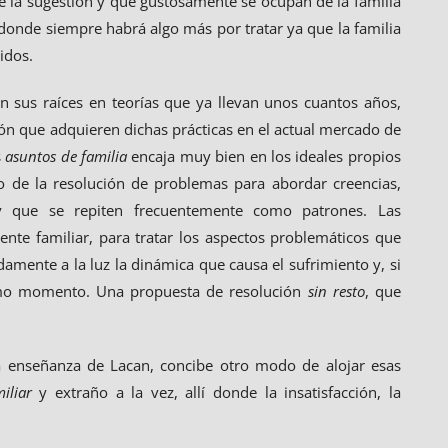
e la sugestión y que gustosamente se ocupan de la familia
 donde siempre habrá algo más por tratar ya que la familia
idos.
n sus raíces en teorías que ya llevan unos cuantos años,
ión que adquieren dichas prácticas en el actual mercado de
s
asuntos de familia
encaja muy bien en los ideales propios
io de la resolución de problemas para abordar creencias,
y que se repiten frecuentemente como patrones. Las
ente familiar, para tratar los aspectos problemáticos que
amente a la luz la dinámica que causa el sufrimiento y, si
mismo momento. Una propuesta de resolución
sin resto
, que
 la enseñanza de Lacan, concibe otro modo de alojar esas
iliar
y extraño a la vez, allí donde la insatisfacción, la