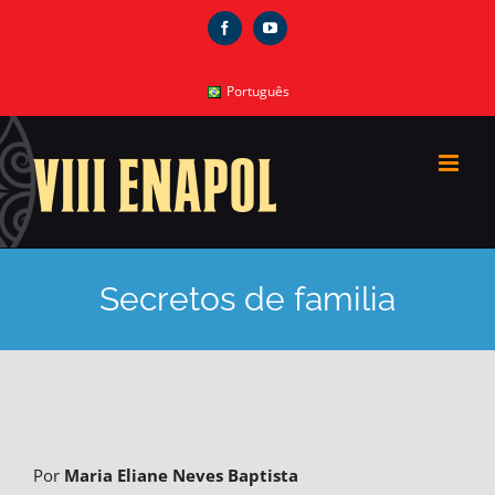
Skip
Facebook
YouTube
to
content
Português
Secretos de familia
Por
Maria Eliane Neves Baptista