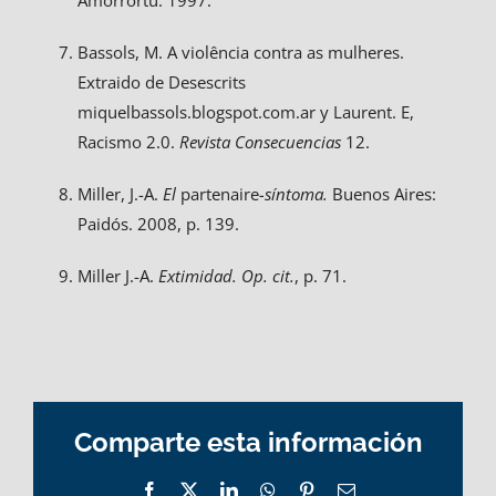
Amorrortu. 1997.
Bassols, M. A violência contra as mulheres.
Extraido de Desescrits
miquelbassols.blogspot.com.ar y Laurent. E,
Racismo 2.0.
Revista Consecuencias
12.
Miller, J.-A.
El
partenaire
-síntoma.
Buenos Aires:
Paidós. 2008, p. 139.
Miller J.-A.
Extimidad. Op. cit.
, p. 71.
Comparte esta información
Facebook
X
LinkedIn
WhatsApp
Pinterest
Email