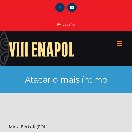
Skip
Facebook
YouTube
to
content
Español
Atacar o mais íntimo
Mirta Berkoff (EOL)