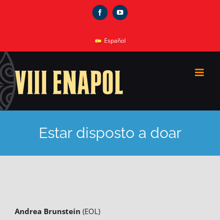
Skip
Facebook
YouTube
to
content
Español
Estar disposto a doar
Andrea Brunstein
(EOL)