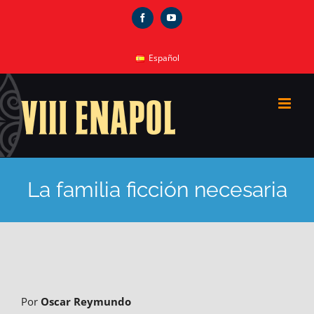
Skip
Facebook
YouTube
to
content
Español
La familia ficción necesaria
Por
Oscar Reymundo