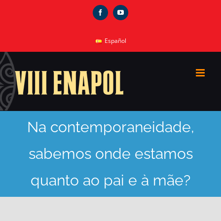
Skip
Facebook
YouTube
to
content
Español
Na contemporaneidade,
sabemos onde estamos
quanto ao pai e à mãe?