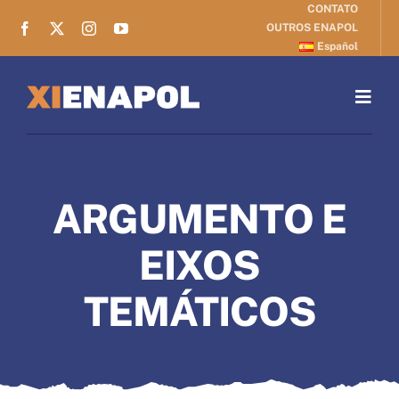
CONTATO
Skip
OUTROS ENAPOL
to
Español
content
Togg
Navig
ENCONTRO
ARGUMENTO E
ARGUMENTO
EIXOS
INSCRIÇÕES
TEMÁTICOS
ORIENTAÇÃO
BOLETINS