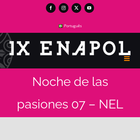
Skip
Facebook
Instagram
X
YouTube
to
content
Português
Noche de las
pasiones 07 – NEL