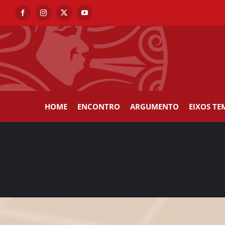
Skip
Facebook
Instagram
X
YouTube
to
content
HOME
ENCONTRO
ARGUMENTO
EIXOS TE