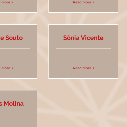
 More
Read More
e Souto
Sônia Vicente
 More
Read More
s Molina