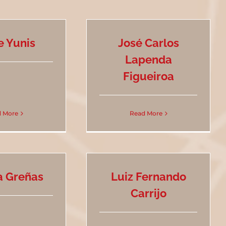
e Yunis
José Carlos
Lapenda
Figueiroa
 More
Read More
a Greñas
Luiz Fernando
Carrijo