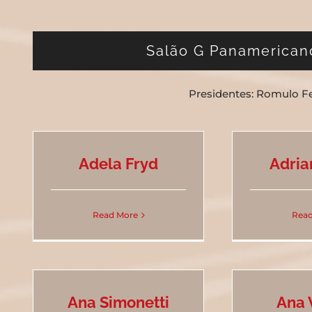
Salão G Panamericano
Presidentes: Romulo Fe
Adela Fryd
Adria
Read More
Read
Ana Simonetti
Ana 