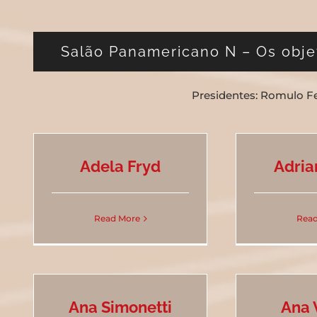
Salão Panamericano N – Os obje
Presidentes: Romulo Fe
Adela Fryd
Adria
Read More
Read
Ana Simonetti
Ana 