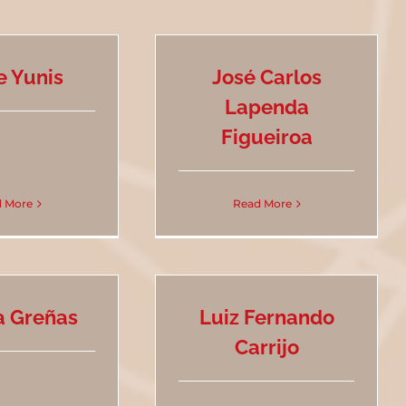
e Yunis
José Carlos
Lapenda
Figueiroa
 More
Read More
a Greñas
Luiz Fernando
Carrijo