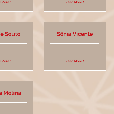
 More
Read More
e Souto
Sônia Vicente
 More
Read More
s Molina