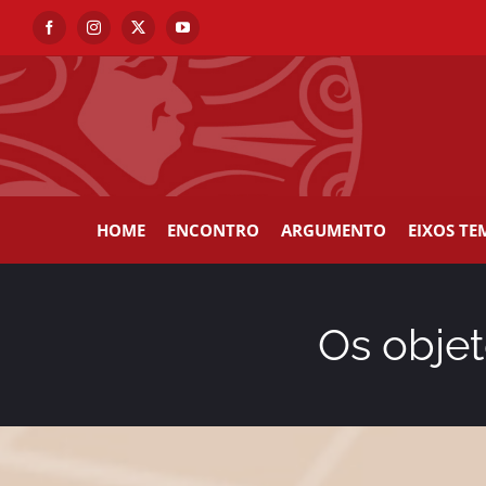
Skip
Facebook
Instagram
X
YouTube
to
content
HOME
ENCONTRO
ARGUMENTO
EIXOS TE
Os objet