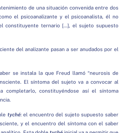
antenimiento de una situación convenida entre dos
omo el psicoanalizante y el psicoanalista, él no
el constituyente ternario […], el sujeto supuesto
ciente del analizante pasan a ser anudados por el
aber se instala la que Freud llamó “neurosis de
onsciente. El síntoma del sujeto va a convocar al
 completarlo, constituyéndose así el síntoma
ncia.
oble
tyché
: el encuentro del sujeto supuesto saber
nsciente, y el encuentro del síntoma con el saber
 analítico. Esta doble
tyché
inicial va a permitir que