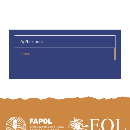
Ap/berturas
Llaves