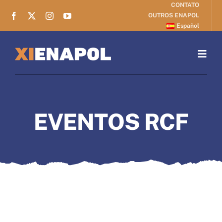
CONTATO
Skip
OUTROS ENAPOL
to
Español
content
Togg
Navig
ENCONTRO
EVENTOS RCF
ARGUMENTO
INSCRIÇÕES
ORIENTAÇÃO
BOLETINS