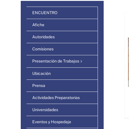
ENCUENTRO
Afiche
Autoridades
A emergência da exasperação entre a
Comisiones
criança e o adulto
Presentación de Trabajos
Ubicación
Prensa
Actividades Preparatorias
Universidades
Eventos y Hospedaje