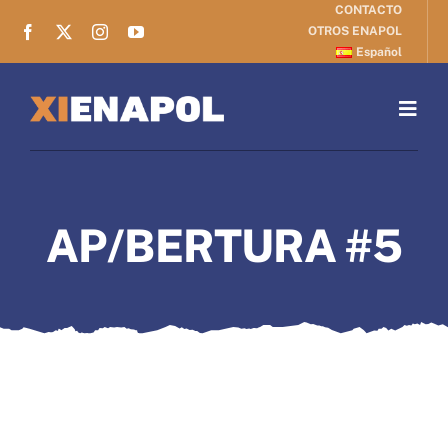
CONTACTO
Skip
OTROS ENAPOL
to
Español
content
Togg
Navig
ENCUENTRO
AP/BERTURA #5
ARGUMENTO
INSCRIPCIÓN
ORIENTACIÓN
BOLETINES