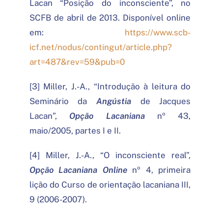
Lacan “Posição do inconsciente”, no
SCFB de abril de 2013. Disponível online
em:
https://www.scb-
icf.net/nodus/contingut/article.php?
art=487&rev=59&pub=0
[3] Miller, J.-A., “Introdução à leitura do
Seminário da
Angústia
de Jacques
Lacan”,
Opção Lacaniana
nº 43,
maio/2005, partes I e II.
[4] Miller, J.-A., “O inconsciente real”,
Opção Lacaniana Online
nº 4, primeira
lição do Curso de orientação lacaniana III,
9 (2006-2007).