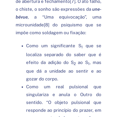
de abertura e fechamento[7]. O ato falho,
o chiste, o sonho são expressões da
une-
bévue
, a “Uma equivocação”, uma
microunidade[8] do psiquismo que se
impõe como soldagem ou fixação:
Como um significante S
que se
1
localiza separado do saber que é
efeito da adição do S
ao S
, mas
2
1
que dá a unidade ao sentir e ao
gozar do corpo.
Como um real pulsional que
singulariza e anula o Outro do
sentido. “O objeto pulsional que
responde ao princípio do prazer, em