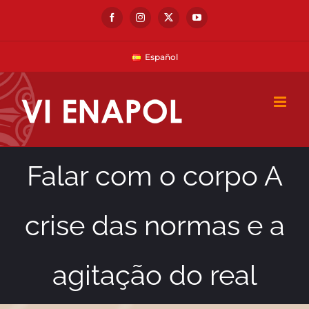
Skip
Facebook
Instagram
X
YouTube
to
content
Español
Falar com o corpo A
crise das normas e a
agitação do real