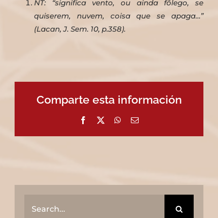
NT: “significa vento, ou ainda fôlego, se
quiserem, nuvem, coisa que se apaga…”
(Lacan, J. Sem. 10, p.358).
Comparte esta información
Facebook
X
WhatsApp
Email
Search
for: