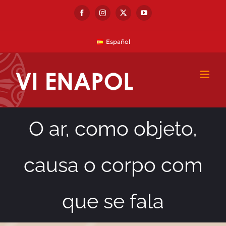
Skip
Facebook
Instagram
X
YouTube
to
content
Español
O ar, como objeto,
causa o corpo com
que se fala