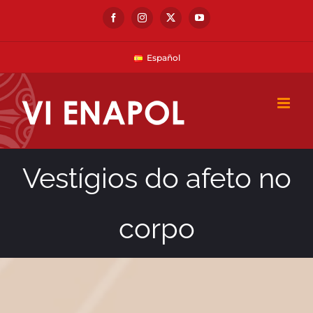
Skip
Facebook
Instagram
X
YouTube
to
content
Español
Vestígios do afeto no
corpo