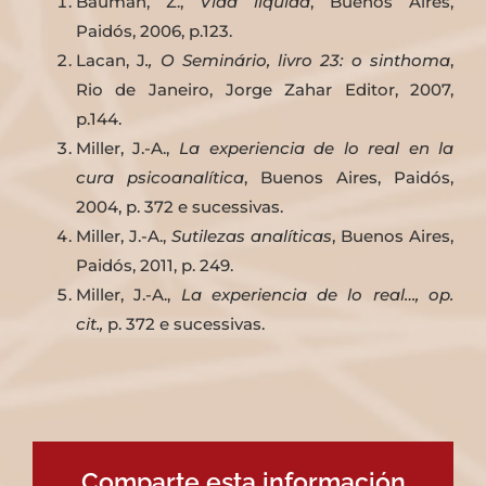
Bauman, Z.,
Vida líquida
, Buenos Aires,
Paidós, 2006, p.123.
Lacan, J
., O Seminário, livro 23: o sinthoma
,
Rio de Janeiro, Jorge Zahar Editor, 2007,
p.144.
Miller, J.-A.,
La experiencia de lo real en la
cura psicoanalítica
, Buenos Aires, Paidós,
2004, p. 372 e sucessivas.
Miller, J.-A.,
Sutilezas analíticas
, Buenos Aires,
Paidós, 2011, p. 249.
Miller, J.-A.,
La experiencia de lo real…, op.
cit.,
p. 372 e sucessivas.
Comparte esta información