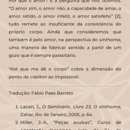
Por quê o amor? É a pergunta que nos fazemos.
“O amor sim, o amor não, a capacidade de amar, o
amor retido, o amor infeliz, o amor satisfeito” [2],
tudo remete ao insuficiente da consistência do
próprio corpo. Ainda que consideremos que
também é pelo amor, na perspectiva do
sinthome
,
uma maneira de fabricar sentido a partir de um
gozo que é sempre parasitário.
“Até que me dê o corpo” cobra a dimensão do
ponto de
capiton
ao impossível.
Tradução: Fábio Paes Barreto
Lacan, J.,
O Seminario, Livro 23, O sinthoma
,
Zahar, Rio de Janeiro, 2005, p. 64.
Miller, J.-A., “Peças avulsas”, Curso de