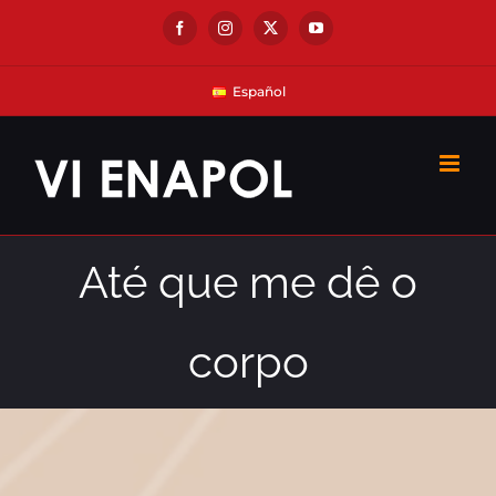
Skip
Facebook
Instagram
X
YouTube
to
content
Español
Até que me dê o
corpo