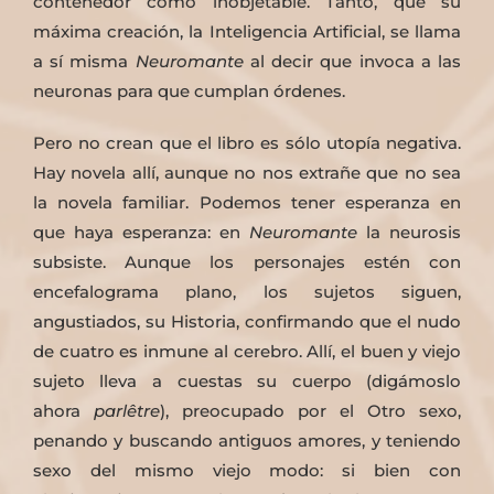
contenedor como inobjetable. Tanto, que su
máxima creación, la Inteligencia Artificial, se llama
a sí misma
Neuromante
al decir que invoca a las
neuronas para que cumplan órdenes.
Pero no crean que el libro es sólo utopía negativa.
Hay novela allí, aunque no nos extrañe que no sea
la novela familiar. Podemos tener esperanza en
que haya esperanza: en
Neuromante
la neurosis
subsiste. Aunque los personajes estén con
encefalograma plano, los sujetos siguen,
angustiados, su Historia, confirmando que el nudo
de cuatro es inmune al cerebro. Allí, el buen y viejo
sujeto lleva a cuestas su cuerpo (digámoslo
ahora
parlêtre
), preocupado por el Otro sexo,
penando y buscando antiguos amores, y teniendo
sexo del mismo viejo modo: si bien con